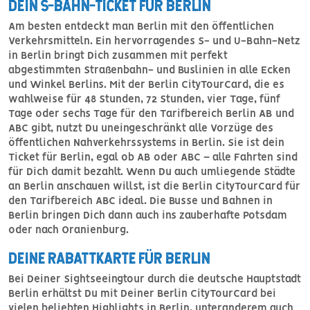
DEIN S-BAHN-TICKET FÜR BERLIN
Am besten entdeckt man Berlin mit den öffentlichen
Verkehrsmitteln. Ein hervorragendes S- und U-Bahn-Netz
in Berlin bringt Dich zusammen mit perfekt
abgestimmten Straßenbahn- und Buslinien in alle Ecken
und Winkel Berlins. Mit der Berlin CityTourCard, die es
wahlweise für 48 Stunden, 72 Stunden, vier Tage, fünf
Tage oder sechs Tage für den Tarifbereich Berlin AB und
ABC gibt, nutzt Du uneingeschränkt alle Vorzüge des
öffentlichen Nahverkehrssystems in Berlin. Sie ist dein
Ticket für Berlin, egal ob AB oder ABC – alle Fahrten sind
für Dich damit bezahlt. Wenn Du auch umliegende Städte
an Berlin anschauen willst, ist die Berlin CityTourCard für
den Tarifbereich ABC ideal. Die Busse und Bahnen in
Berlin bringen Dich dann auch ins zauberhafte Potsdam
oder nach Oranienburg.
DEINE RABATTKARTE FÜR BERLIN
Bei Deiner Sightseeingtour durch die deutsche Hauptstadt
Berlin erhältst Du mit Deiner Berlin CityTourCard bei
vielen beliebten Highlights in Berlin, unteranderem auch