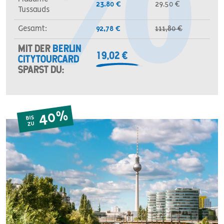
23.80 €
29.50 €
Tussauds
Gesamt:
92,78 €
111,80 €
MIT DER
BERLIN
19,02 €
CITYTOURCARD
SPARST DU:
40%
BIS
ZU