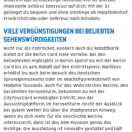
anderem das schnuckelige Holländerviertel und das
imposante Schloss Sanssouci auf Dich. Mit der S7
gelangst Du bequem und ohne Umstiege ab Hauptbahnhof,
Friedrichstraße oder Ostkreuz nach Potsdam.
VIELE VERGÜNSTIGUNGEN BEI BELIEBTEN
SEHENSWÜRDIGKEITEN
Nicht nur als Fahrticket, sondern auch als Rabattkarte
bietet Dir die Berlin Card viele Vorteile. Bei den
beliebtesten Highlights in Berlin sparst Du mit der Berlin
Card bis zu 40% Rabatt auf den Eintrittspreis. Nachlass
erhältst Du auch beim Besuch des Deutschen
Spionagemuseums oder im Wachsfigurenkabinett von
Madame Tussauds. Auch für das Wahrzeichen Berlins, den
berühmten Fernsehturm, bekommst Du mit der
CityTourCard ermäßigten Eintritt. Von der
Aussichtsplattform im Fernsehturm reicht der Ausblick
bei gutem Wetter bis über die Stadtgrenzen hinweg.
Wenn Du dich mehr für die Geschichte Berlins
interessierst, dann ist das DDR Museum genau das
Richtige. Die Ausstellung ist innovativ gestaltet und lädt