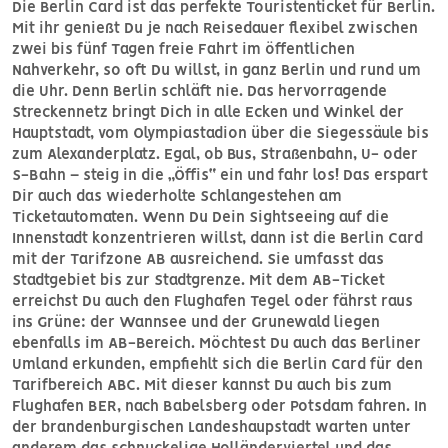
Die Berlin Card ist das perfekte Touristenticket für Berlin.
Mit ihr genießt Du je nach Reisedauer flexibel zwischen
zwei bis fünf Tagen freie Fahrt im öffentlichen
Nahverkehr, so oft Du willst, in ganz Berlin und rund um
die Uhr. Denn Berlin schläft nie. Das hervorragende
Streckennetz bringt Dich in alle Ecken und Winkel der
Hauptstadt, vom Olympiastadion über die Siegessäule bis
zum Alexanderplatz. Egal, ob Bus, Straßenbahn, U- oder
S-Bahn – steig in die „Öffis“ ein und fahr los! Das erspart
Dir auch das wiederholte Schlangestehen am
Ticketautomaten. Wenn Du Dein Sightseeing auf die
Innenstadt konzentrieren willst, dann ist die Berlin Card
mit der Tarifzone AB ausreichend. Sie umfasst das
Stadtgebiet bis zur Stadtgrenze. Mit dem AB-Ticket
erreichst Du auch den Flughafen Tegel oder fährst raus
ins Grüne: der Wannsee und der Grunewald liegen
ebenfalls im AB-Bereich. Möchtest Du auch das Berliner
Umland erkunden, empfiehlt sich die Berlin Card für den
Tarifbereich ABC. Mit dieser kannst Du auch bis zum
Flughafen BER, nach Babelsberg oder Potsdam fahren. In
der brandenburgischen Landeshaupstadt warten unter